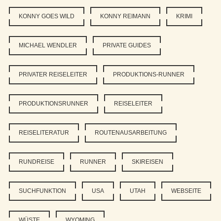
KONNY GOES WILD
KONNY REIMANN
KRIMI
MICHAEL WENDLER
PRIVATE GUIDES
PRIVATER REISELEITER
PRODUKTIONS-RUNNER
PRODUKTIONSRUNNER
REISELEITER
REISELITERATUR
ROUTENAUSARBEITUNG
RUNDREISE
RUNNER
SKIREISEN
SUCHFUNKTION
USA
UTAH
WEBSEITE
WÜSTE
WYOMING