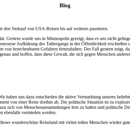
Blog
ir den Verkauf von USA-Reisen bis auf weiteres pausieren.
tät. Gestern wurde uns in Minneapolis gezeigt, dass es uns nicht geling
ene Aufklärung des Tathergangs in der Öffentlichkeit erschießen und d
te von berechenbaren Gefahren fernzuhalten. Der Fall gestern zeigt, da
enau und hoffen, dass diese Gewalt, die sich gegen Menschen anderer 
Wir haben uns dazu entschieden die aktive Vermarktung unseres beliebt
nt von einer Reise dorthin ab. Die politische Situation ist zu explos
nd dazu sich von Menschenansammlungen fern zu halten und politische D
esen ebenfalls vermieden werden.
wir dieses wunderschöne Reiseland mit vielen tollen Menschen wieder 