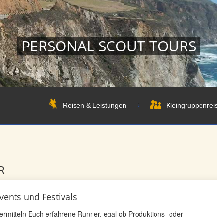
PERSONAL SCOUT TOURS
Reisen & Leistungen
Kleingruppenrei
R
vents und Festivals
vermitteln Euch erfahrene Runner, egal ob Produktions- oder