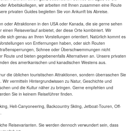
 oder Arbeitskollegen, wir arbeiten mit Ihnen zusammen eine Route
sere privaten Guides begleiten Sie von Ankunft bis Abreise.
en oder Attraktionen in den USA oder Kanada, die sie gerne sehen
 einen Reiseverlauf anbietet, der diese Orte kombiniert. Wir
die sich genau an Ihren Vorstellungen orientiert. Natürlich kommt es
Vorstellungen von Entfernungen haben, oder sich Routen
 Straßensperrungen, Schnee oder Überschwemmungen nicht
er Route und bieten gegebenenfalls Alternativen an. Unsere privaten
enden des amerikanischen und kanadischen Westens aus.
nur die üblichen touristischen Attraktionen, sondern überraschen Sie
e. Wir vermitteln Hintergrundwissen zu Natur, Geschichte und
nschen und die Kultur näher zu bringen. Gerne empfehlen und
werden Sie in keinem Reiseführer finden.
king, Heli-Canyoneering, Backcountry Skiing, Jetboat-Touren, Off-
.
übliche Reisevarianten. Sie werden dennoch verwundert sein, dass