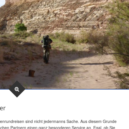
ter
enrundreisen sind nicht jedermanns Sache. Aus diesem Grunde
ischen Partnern einen ganz besonderen Service an.
Egal, ob Sie