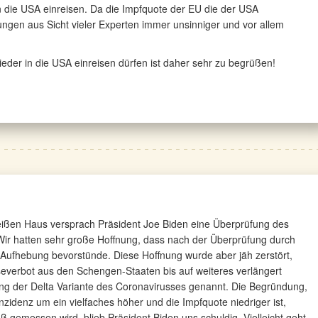
 die USA einreisen. Da die Impfquote der EU die der USA
lungen aus Sicht vieler Experten immer unsinniger und vor allem
er in die USA einreisen dürfen ist daher sehr zu begrüßen!
ißen Haus versprach Präsident Joe Biden eine Überprüfung des
ir hatten sehr große Hoffnung, dass nach der Überprüfung durch
Aufhebung bevorstünde. Diese Hoffnung wurde aber jäh zerstört,
severbot aus den Schengen-Staaten bis auf weiteres verlängert
ng der Delta Variante des Coronavirusses genannt. Die Begründung,
idenz um ein vielfaches höher und die Impfquote niedriger ist,
aß gemessen wird, blieb Präsident Biden uns schuldig. Vielleicht geht