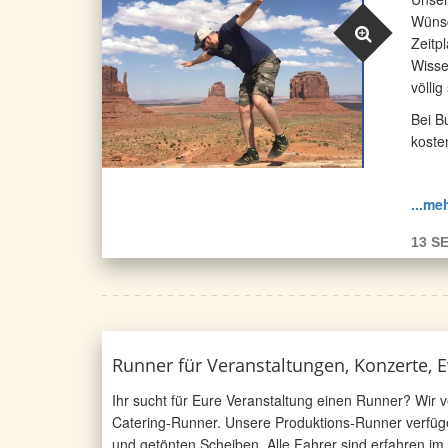
Wünsc
Zeitp
Wisse
völlig
Bei B
koste
...me
13 S
Runner für Veranstaltungen, Konzerte, E
Ihr sucht für Eure Veranstaltung einen Runner? Wir 
Catering-Runner. Unsere Produktions-Runner verfüg
und getönten Scheiben. Alle Fahrer sind erfahren i