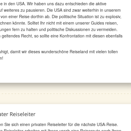
age in den USA. Wir haben uns dazu entschieden die aktive
f weiteres zu pausieren. Die USA sind zwar weiterhin in unserem
 einer Reise dorthin ab. Die politische Situation ist zu explosiv,
hnen könnte. Solltet Ihr nicht mit einem unserer Guides reisen,
gen fern zu halten und politische Diskussionen zu vermeiden.
 geltendes Recht, so sollte eine Konfrontation mit diesen ebenfalls
ruhigt, damit wir dieses wunderschöne Reiseland mit vielen tollen
n!
ater Reiseleiter
n Sie sich einen privaten Reiseleiter für die nächste USA-Reise.
e Reiseleiter arbeiten mit Ihnen vorab eine Reiseroute nach Ihren