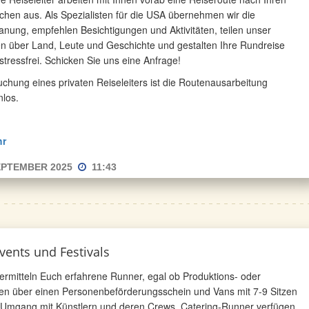
hen aus. Als Spezialisten für die USA übernehmen wir die
lanung, empfehlen Besichtigungen und Aktivitäten, teilen unser
n über Land, Leute und Geschichte und gestalten Ihre Rundreise
 stressfrei. Schicken Sie uns eine Anfrage!
uchung eines privaten Reiseleiters ist die Routenausarbeitung
nlos.
hr
EPTEMBER 2025
11:43
vents und Festivals
vermitteln Euch erfahrene Runner, egal ob Produktions- oder
en über einen Personenbeförderungsschein und Vans mit 7-9 Sitzen
m Umgang mit Künstlern und deren Crews. Catering-Runner verfügen