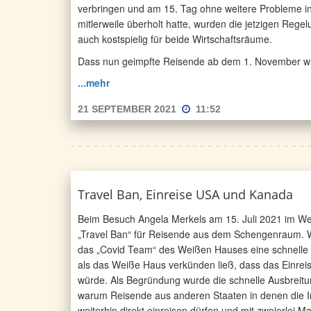
verbringen und am 15. Tag ohne weitere Probleme in
mitlerweile überholt hatte, wurden die jetzigen Rege
auch kostspielig für beide Wirtschaftsräume.
Dass nun geimpfte Reisende ab dem 1. November wied
...mehr
21 SEPTEMBER 2021
11:52
Travel Ban, Einreise USA und Kanada
Beim Besuch Angela Merkels am 15. Juli 2021 im We
„Travel Ban“ für Reisende aus dem Schengenraum. W
das „Covid Team“ des Weißen Hauses eine schnelle 
als das Weiße Haus verkünden ließ, dass das Einrei
würde. Als Begründung wurde die schnelle Ausbreitu
warum Reisende aus anderen Staaten in denen die Inz
weiterhin direkt einreisen dürfen und mit zweierlei M