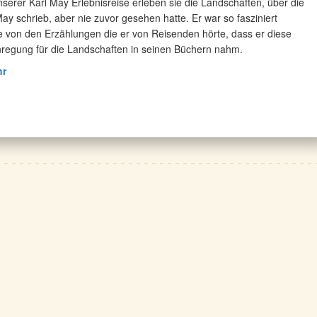
nserer Karl May Erlebnisreise erleben sie die Landschaften, über die
May schrieb, aber nie zuvor gesehen hatte. Er war so fasziniert
ne von den Erzählungen die er von Reisenden hörte, dass er diese
nregung für die Landschaften in seinen Büchern nahm.
hr