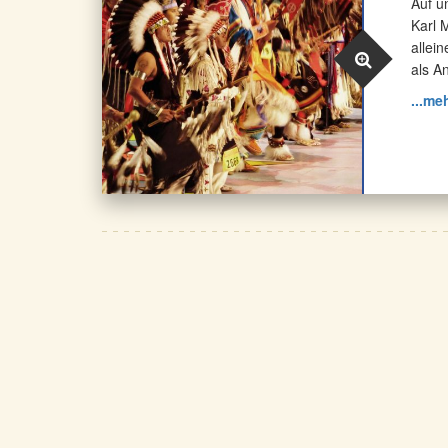
Auf u
Karl 
allei
als A
...me