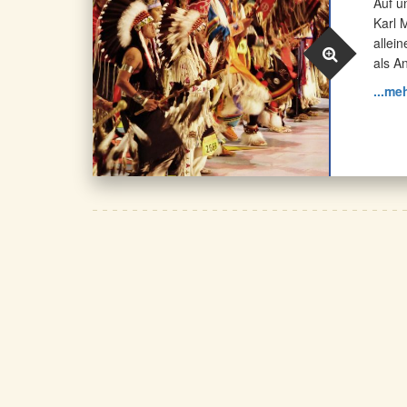
Auf u
Karl 
allei
als A
...me