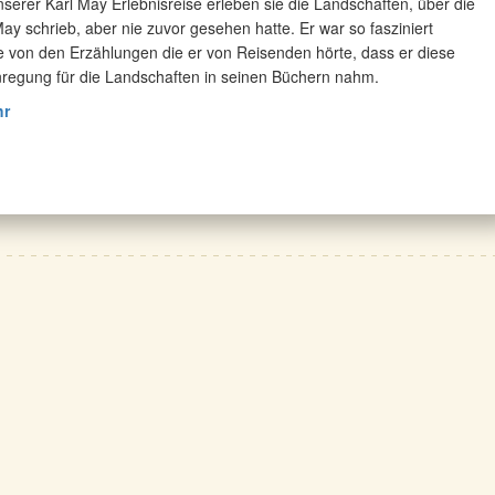
nserer Karl May Erlebnisreise erleben sie die Landschaften, über die
May schrieb, aber nie zuvor gesehen hatte. Er war so fasziniert
ne von den Erzählungen die er von Reisenden hörte, dass er diese
nregung für die Landschaften in seinen Büchern nahm.
hr