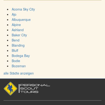
Acoma Sky City
Ajo
Albuquerque
Alpine
Ashland
Baker City
Bend
Blanding
Bluff
Bodega Bay
Bodie
Bozeman
alle Städte anzeigen