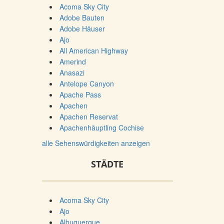
Acoma Sky City
Adobe Bauten
Adobe Häuser
Ajo
All American Highway
Amerind
Anasazi
Antelope Canyon
Apache Pass
Apachen
Apachen Reservat
Apachenhäuptling Cochise
alle Sehenswürdigkeiten anzeigen
STÄDTE
Acoma Sky City
Ajo
Albuquerque