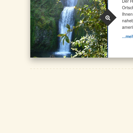
Der H
Ortsc
Ihnen
naheb
ameri
...me