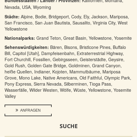
Bundesstaaten / Länder / Provinzen:
Kalifornien, Montana,
Nevada, USA, Wyoming
Städte:
Alpine, Bodie, Bridgeport, Cody, Ely, Jackson, Mariposa,
San Francisco, San Juan Bautista, Sausalito, Virginia City, West
Yellowstone
Nationalparks:
Grand Teton, Great Basin, Yellowstone, Yosemite
Sehenswürdigkeiten:
Bären, Bisons, Bristlcone Pines, Buffalo
Bill, Capitol [Utah], Dampfeisenbahn, Extraterrestrial Highway,
Fort Churchill, Fossilien, Gebirgsseen, Geisterstädte, Geysire,
Gold Rush, Golden Gate Bridge, Goldminen, Grand Canyon,
heiße Quellen, Indianer, Kojoten, Mammutbäume, Mariposa
Grove, Mono Lake, Native Americans, Old Faithful, Olympic Park,
Pony Express, Sierra Nevada, Silberminen, Tioga Pass,
Wasserfälle, Wilder Westen, Wölfe, Wüste, Yellowstone, Yosemite
Valley
ANFRAGEN
SUCHE