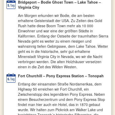
Bridgeport – Bodie Ghost Town – Lake Tahoe –
Virginia City
Am Morgen erkunden wir Bodie, die am besten
erhaltene Geisterstadt der USA. Zu Zeiten des Gold
Rush hatte diese Boom Town mehr als 10 000
Einwohner und war eine der größten Städte in
Kalifornien. Entlang der Ostseite der traumhaften Sierra
Nevada geht es weiter zu einem riesigen und
wahnsinnig tiefen Gebirgssee, dem Lake Tahoe. Weiter
geht es in die historische, sehr gut erhaltene
Minenstadt Virginia City in Nevada, wo wir die Nacht
verbringen werden. Die alten Holzhäuser versetzen
einen in die Zeit des Wilden Westen.
Fort Churchill – Pony Express Station – Tonopah
Entlang der einsamsten Straße Nordamerikas, dem
Highway 50 erreichen wir Fort Churchill, ein
Zwischenstopp des legendären Pony Express. Neben
einem Besucherzentrum und dem Pony Express Stop
findet man hier auch ein Hotel, das in 1870 gebaut
wurde. Wir halten zum Picknick am Walker Lake und
besichtigen Tonopah´s historische Silbermine, die